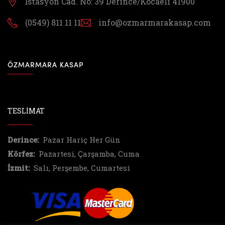
İstasyon Cad. No: 39
Derince/Kocaeli 41900
(0549) 811 11 11
info@ozmarmarakasap.com
ÖZMARMARA KASAP
TESLİMAT
Derince:
Pazar Hariç Her Gün
Körfez:
Pazartesi, Çarşamba, Cuma
İzmit:
Salı, Perşembe, Cumartesi