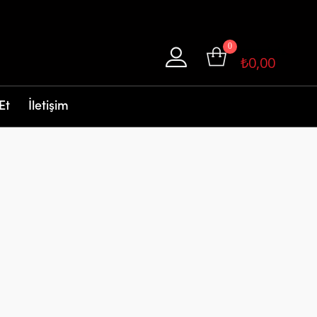
0
SEPETINIZ
₺
0,00
Et
İletişim