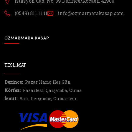
İstasyon Cad. No: 39
Derince/Kocaeli 41900
(0549) 811 11 11
info@ozmarmarakasap.com
ÖZMARMARA KASAP
TESLİMAT
Derince:
Pazar Hariç Her Gün
Körfez:
Pazartesi, Çarşamba, Cuma
İzmit:
Salı, Perşembe, Cumartesi